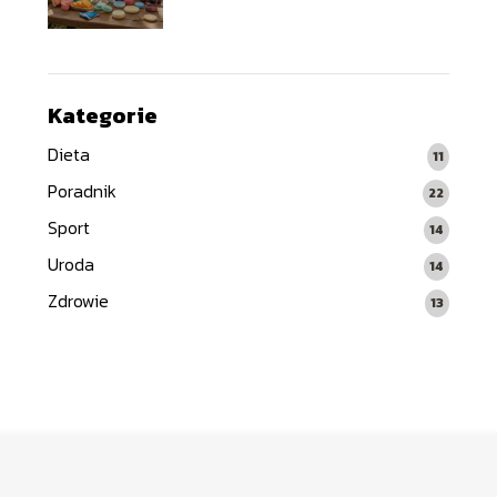
zabezpieczania skóry w
trakcie długich wypraw
rowerowych
Kategorie
Dieta
11
Poradnik
22
Sport
14
Uroda
14
Zdrowie
13