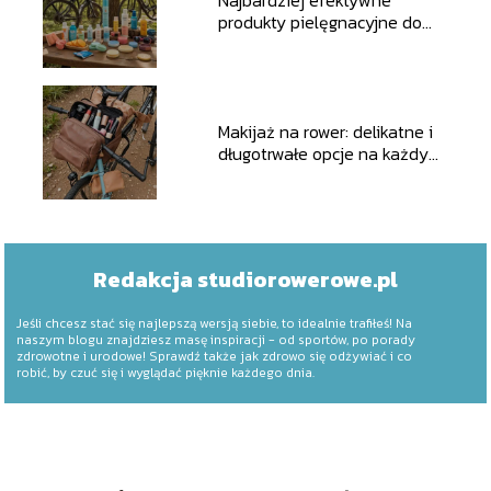
produkty pielęgnacyjne do
zabezpieczania skóry w
trakcie długich wypraw
rowerowych
Makijaż na rower: delikatne i
długotrwałe opcje na każdy
szlak
Redakcja studiorowerowe.pl
Jeśli chcesz stać się najlepszą wersją siebie, to idealnie trafiłeś! Na
naszym blogu znajdziesz masę inspiracji - od sportów, po porady
zdrowotne i urodowe! Sprawdź także jak zdrowo się odżywiać i co
robić, by czuć się i wyglądać pięknie każdego dnia.