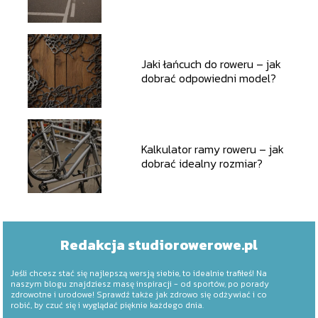
przepisy?
Jaki łańcuch do roweru – jak
dobrać odpowiedni model?
Kalkulator ramy roweru – jak
dobrać idealny rozmiar?
Redakcja studiorowerowe.pl
Jeśli chcesz stać się najlepszą wersją siebie, to idealnie trafiłeś! Na
naszym blogu znajdziesz masę inspiracji - od sportów, po porady
zdrowotne i urodowe! Sprawdź także jak zdrowo się odżywiać i co
robić, by czuć się i wyglądać pięknie każdego dnia.