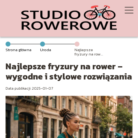
Strona główna
Uroda
Najlepsze
fryzury na rower
– wygodne i
Najlepsze fryzury na rower –
stylowe
rozwiązania
wygodne i stylowe rozwiązania
Data publikacji: 2025-01-07