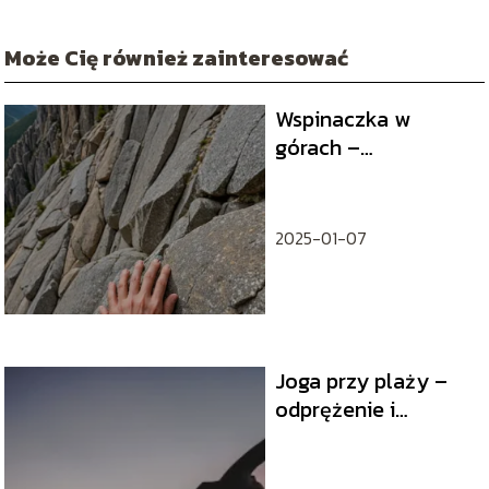
Może Cię również zainteresować
Wspinaczka w
górach –
bezpieczne
podejście do
skalnych wyzwań
2025-01-07
Joga przy plaży –
odprężenie i
aktywność w takt
fal