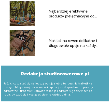
Najbardziej efektywne
produkty pielęgnacyjne do
zabezpieczania skóry w
trakcie długich wypraw
rowerowych
Makijaż na rower: delikatne i
długotrwałe opcje na każdy
szlak
Redakcja studiorowerowe.pl
Jeśli chcesz stać się najlepszą wersją siebie, to idealnie trafiłeś! Na
naszym blogu znajdziesz masę inspiracji - od sportów, po porady
zdrowotne i urodowe! Sprawdź także jak zdrowo się odżywiać i co
robić, by czuć się i wyglądać pięknie każdego dnia.