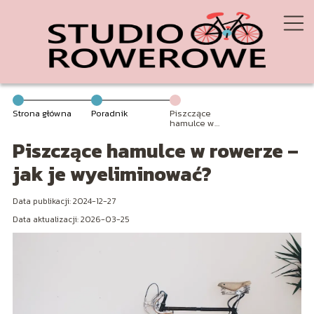
Strona główna
Poradnik
Piszczące
hamulce w
rowerze – jak je
Piszczące hamulce w rowerze –
wyeliminować?
jak je wyeliminować?
Data publikacji: 2024-12-27
Data aktualizacji: 2026-03-25