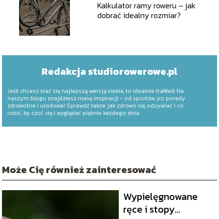
Kalkulator ramy roweru – jak
dobrać idealny rozmiar?
Redakcja studiorowerowe.pl
Jeśli chcesz stać się najlepszą wersją siebie, to idealnie trafiłeś! Na
naszym blogu znajdziesz masę inspiracji - od sportów, po porady
zdrowotne i urodowe! Sprawdź także jak zdrowo się odżywiać i co
robić, by czuć się i wyglądać pięknie każdego dnia.
Może Cię również zainteresować
Wypielęgnowane
ręce i stopy