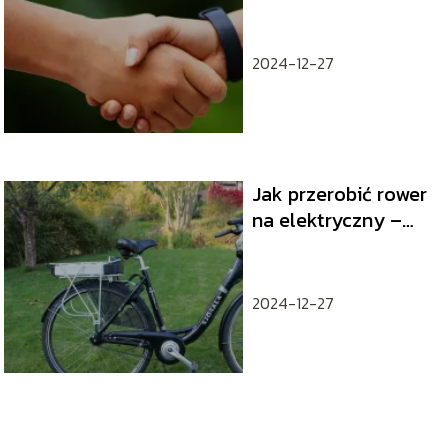
rowerzysty – troska
po wymagających
treningach
2024-12-27
Jak przerobić rower
na elektryczny –
poradnik DIY
2024-12-27